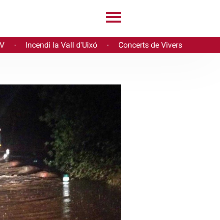
PV
Incendi la Vall d'Uixó
Concerts de Vivers
·
·