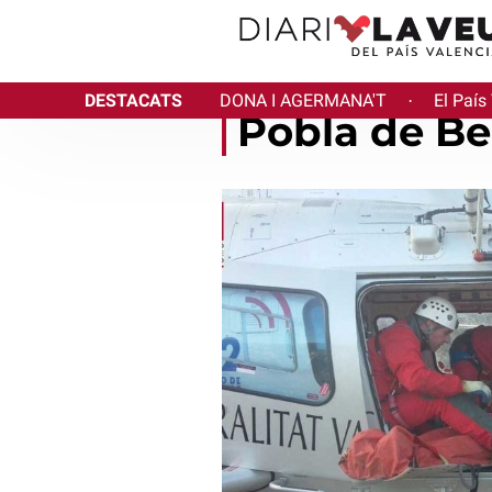
DESTACATS
DONA I AGERMANA'T
El País
·
Pobla de Be