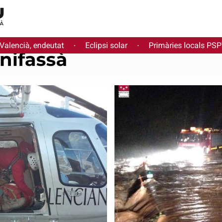
 Valencià, endeutat
Eclipsi solar
Primàries locals PS
·
·
nifassà