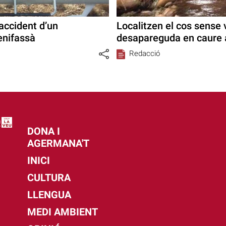
’accident d’un
Localitzen el cos sense 
enifassà
desapareguda en caure 
Redacció
DONA I
AGERMANA'T
INICI
CULTURA
LLENGUA
MEDI AMBIENT