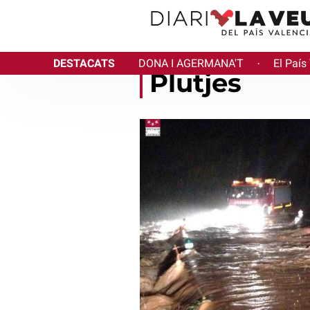
DESTACATS
DONA I AGERMANA'T
El País
·
Plutjes