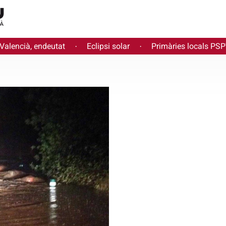
 Valencià, endeutat
Eclipsi solar
Primàries locals PS
·
·