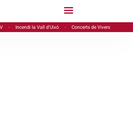
PV
Incendi la Vall d'Uixó
Concerts de Vivers
·
·