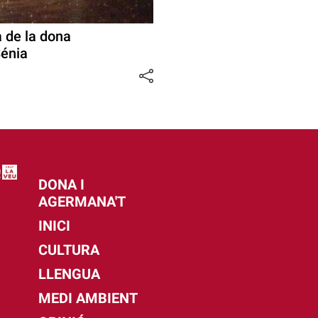
a de la dona
Sénia
DONA I
AGERMANA'T
INICI
CULTURA
LLENGUA
MEDI AMBIENT