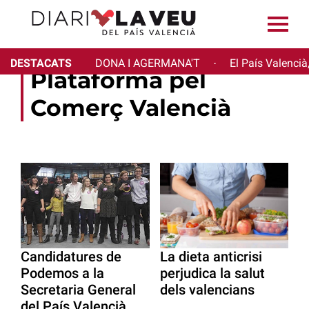
DESTACATS
DONA I AGERMANA'T
El País Valencià
·
Plataforma pel
Comerç Valencià
Candidatures de
La dieta anticrisi
Podemos a la
perjudica la salut
Secretaria General
dels valencians
del País Valencià