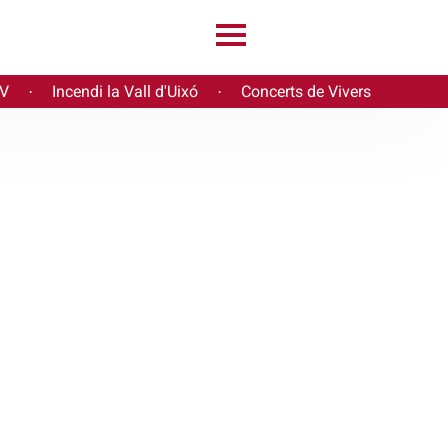
PV
Incendi la Vall d'Uixó
Concerts de Vivers
·
·