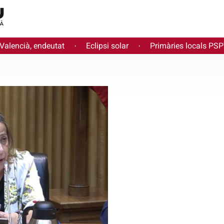
 Valencià, endeutat
Eclipsi solar
Primàries locals PS
·
·