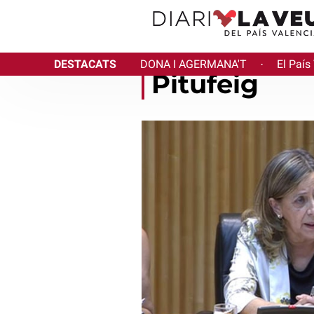
DESTACATS
DONA I AGERMANA'T
El País
·
Pitufeig