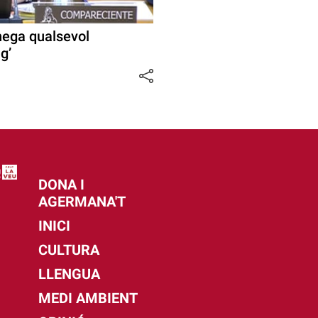
nega qualsevol
g’
DONA I
AGERMANA'T
INICI
CULTURA
LLENGUA
MEDI AMBIENT