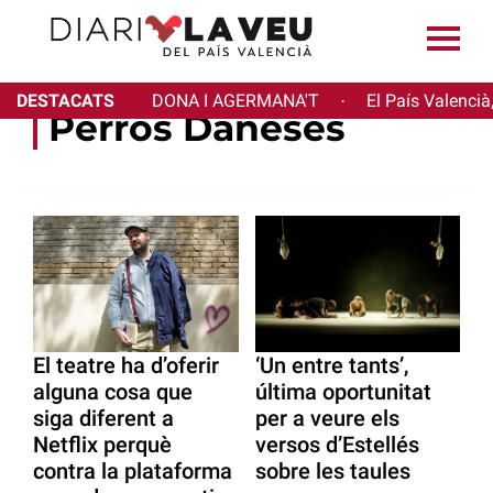
DESTACATS
DONA I AGERMANA'T
El País Valencià
·
Perros Daneses
El teatre ha d’oferir
‘Un entre tants’,
alguna cosa que
última oportunitat
siga diferent a
per a veure els
Netflix perquè
versos d’Estellés
contra la plataforma
sobre les taules