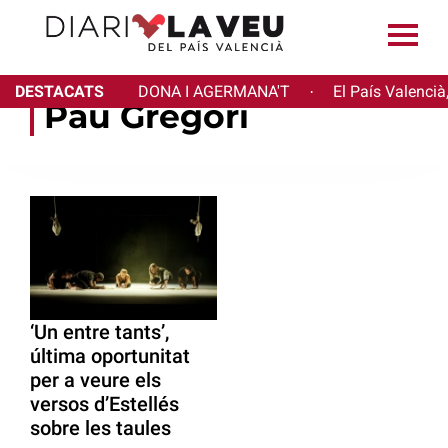
DESTACATS
DONA I AGERMANA'T
El País Valencià
·
Pau Gregori
‘Un entre tants’,
última oportunitat
per a veure els
versos d’Estellés
sobre les taules