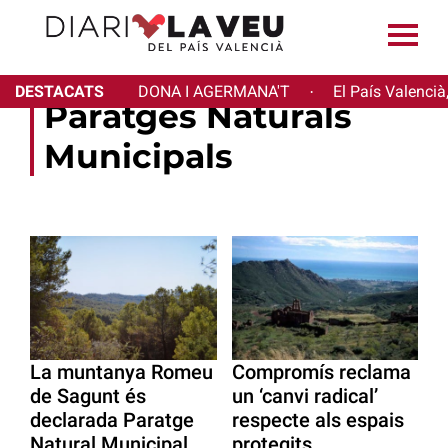
DESTACATS
DONA I AGERMANA'T
El País Valencià
·
Paratges Naturals
Municipals
La muntanya Romeu
Compromís reclama
de Sagunt és
un ‘canvi radical’
declarada Paratge
respecte als espais
Natural Municipal
protegits