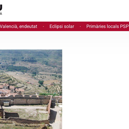
 Valencià, endeutat
Eclipsi solar
Primàries locals PS
·
·