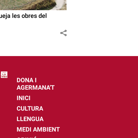
eja les obres del
DONA I
AGERMANA'T
INICI
CULTURA
LLENGUA
MEDI AMBIENT