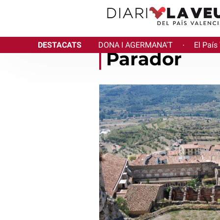
DESTACATS
DONA I AGERMANA'T
El País
·
Parador