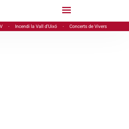
PV
Incendi la Vall d'Uixó
Concerts de Vivers
·
·