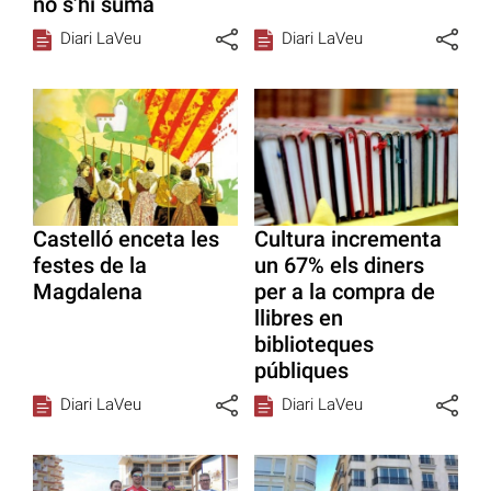
no s’hi suma
Diari LaVeu
Diari LaVeu
Castelló enceta les
Cultura incrementa
festes de la
un 67% els diners
Magdalena
per a la compra de
llibres en
biblioteques
públiques
Diari LaVeu
Diari LaVeu