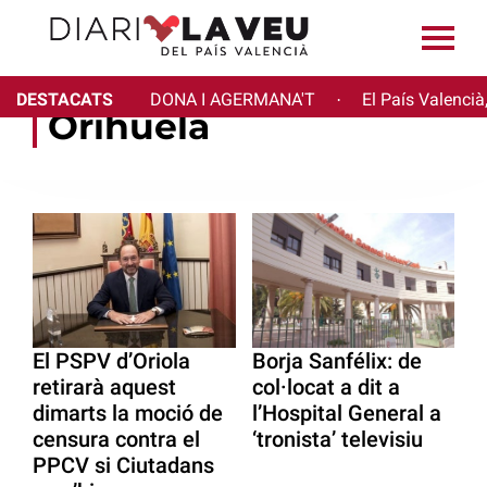
DESTACATS
DONA I AGERMANA'T
El País Valencià
·
Orihuela
El PSPV d’Oriola
Borja Sanfélix: de
retirarà aquest
col·locat a dit a
dimarts la moció de
l’Hospital General a
censura contra el
‘tronista’ televisiu
PPCV si Ciutadans