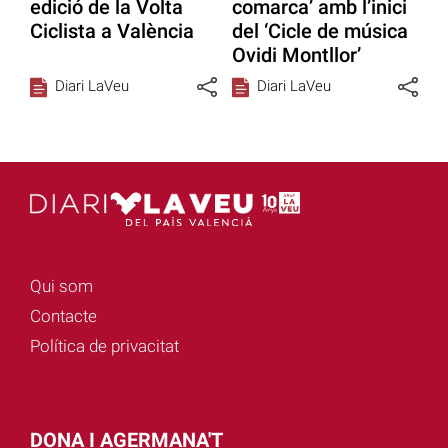
edició de la Volta
comarca’ amb l’inici
Ciclista a València
del ‘Cicle de música
Ovidi Montllor’
Diari LaVeu
Diari LaVeu
Qui som
Contacte
Política de privacitat
DONA I AGERMANA'T