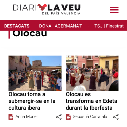
DESTACATS
DONA I AGERMANA'T
TSJ | Finestrat
·
Olocau
Olocau torna a
Olocau es
submergir-se en la
transforma en Edeta
cultura ibera
durant la Iberfesta
Anna Moner
Sebastià Carratalà