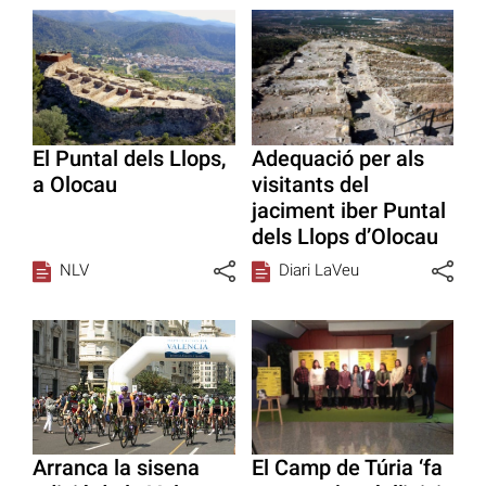
El Puntal dels Llops,
Adequació per als
a Olocau
visitants del
jaciment iber Puntal
dels Llops d’Olocau
NLV
Diari LaVeu
Arranca la sisena
El Camp de Túria ‘fa