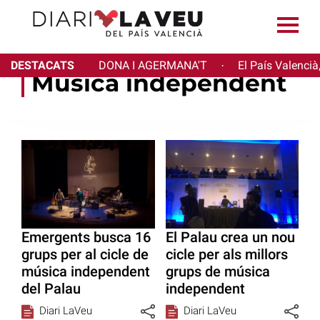
DESTACATS
DONA I AGERMANA'T
El País Valencià
·
Música independent
Emergents busca 16
El Palau crea un nou
grups per al cicle de
cicle per als millors
música independent
grups de música
del Palau
independent
Diari LaVeu
Diari LaVeu