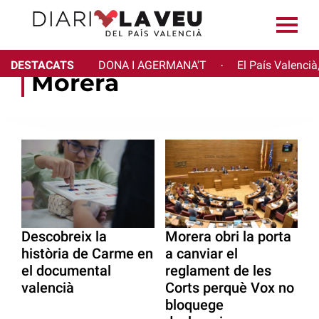
DESTACATS
DONA I AGERMANA'T
El País Valencià
·
Morera
Descobreix la
Morera obri la porta
història de Carme en
a canviar el
el documental
reglament de les
valencià
Corts perquè Vox no
bloquege