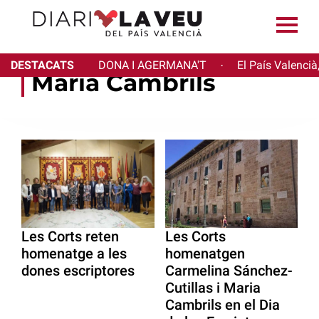
DESTACATS
DONA I AGERMANA'T
El País Valencià
·
Maria Cambrils
Les Corts reten
Les Corts
homenatge a les
homenatgen
dones escriptores
Carmelina Sánchez-
Cutillas i Maria
Cambrils en el Dia