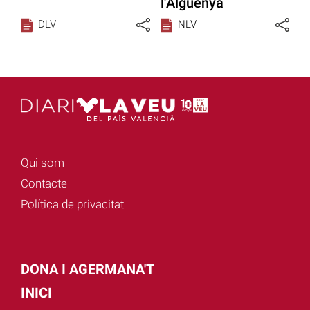
l’Alguenya
DLV
NLV
Qui som
Contacte
Política de privacitat
DONA I AGERMANA'T
INICI