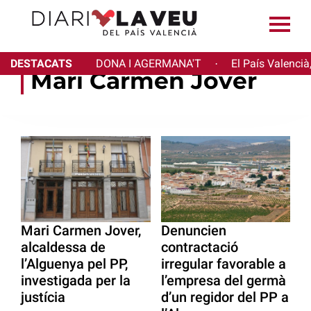
DESTACATS
DONA I AGERMANA'T
El País Valencià
·
Mari Carmen Jover
Mari Carmen Jover,
Denuncien
alcaldessa de
contractació
l’Alguenya pel PP,
irregular favorable a
investigada per la
l’empresa del germà
justícia
d’un regidor del PP a