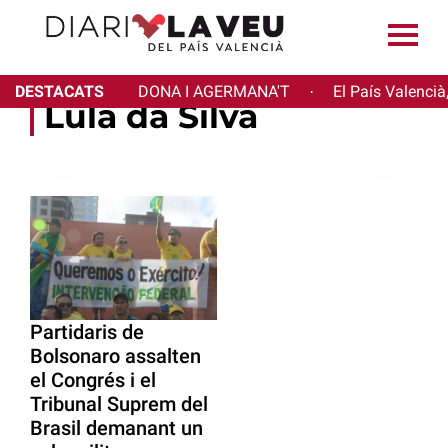
DESTACATS
DONA I AGERMANA'T
El País Valencià
·
Lula da Silva
Partidaris de
Bolsonaro assalten
el Congrés i el
Tribunal Suprem del
Brasil demanant un