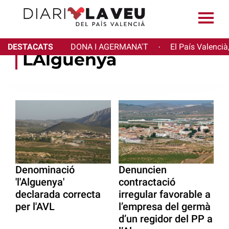
DESTACATS
DONA I AGERMANA'T
El País Valencià
·
LAlguenya
Denominació
Denuncien
'l'Alguenya'
contractació
declarada correcta
irregular favorable a
per l'AVL
l’empresa del germà
d’un regidor del PP a