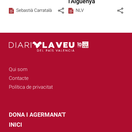
l’Alguenya
Sebastià Carratalà
NLV
Qui som
Contacte
Política de privacitat
DONA I AGERMANA'T
INICI