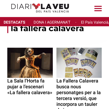
DESTACATS
DONA I AGERMANA'T
El País Valencià
·
la fallera calavera
La Sala l’Horta fa
La Fallera Calavera
pujar a l’escenari
busca nous
«La fallera calavera»
personatges per a la
tercera versió, que
incorpora un tauler