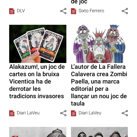
de joc
DLV
Sixto Ferrero
Alakazum!, un joc de
L’autor de La Fallera
cartes on la bruixa
Calavera crea Zombi
Vicentica ha de
Paella, una marca
derrotar les
editorial per a
tradicions invasores
llançar un nou joc de
taula
Diari LaVeu
Diari LaVeu