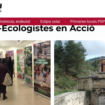
 Valencià, endeutat
Eclipsi solar
Primàries locals PS
·
·
-Ecologistes en Acció