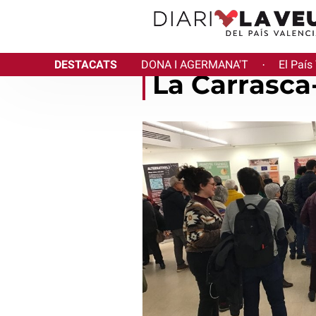
DESTACATS
DONA I AGERMANA'T
El País
·
La Carrasca