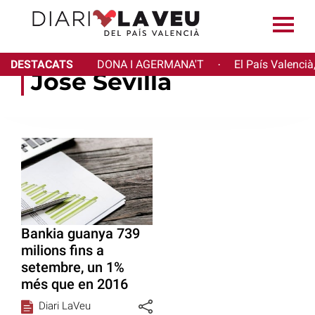
DESTACATS
DONA I AGERMANA'T
El País Valencià
·
José Sevilla
Bankia guanya 739
milions fins a
setembre, un 1%
més que en 2016
Diari LaVeu