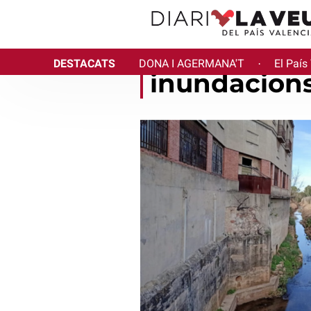
DESTACATS
DONA I AGERMANA'T
El País
·
inundacion