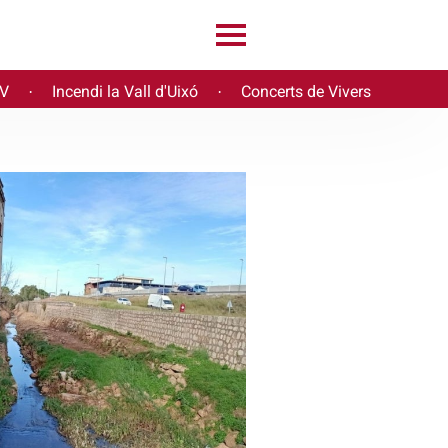
PV
Incendi la Vall d'Uixó
Concerts de Vivers
·
·