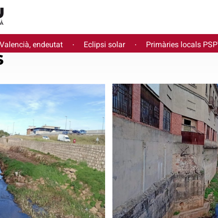
 Valencià, endeutat
Eclipsi solar
Primàries locals PS
·
·
s