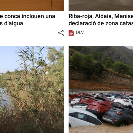
de conca inclouen una
Riba-roja, Aldaia, Manis
s d’aigua
declaració de zona catas
DLV