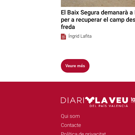
El Baix Segura demanarà a 
per a recuperar el camp des
freda
Íngrid Lafita
Veure més
Qui som
Contacte
Política de privacitat