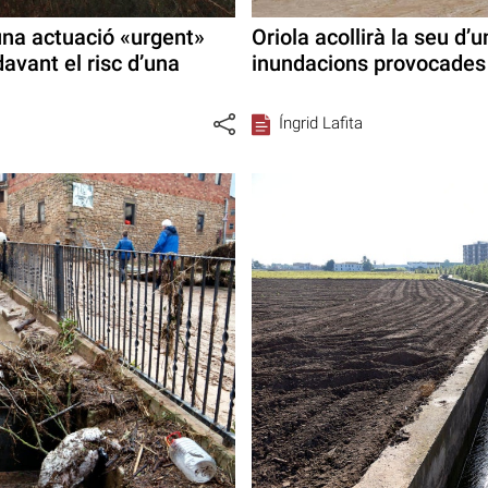
una actuació «urgent»
Oriola acollirà la seu d’
 davant el risc d’una
inundacions provocades 
Íngrid Lafita