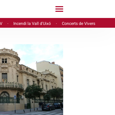
PV
Incendi la Vall d'Uixó
Concerts de Vivers
·
·