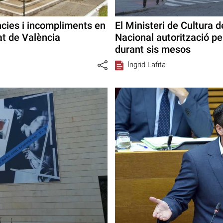
ncies i incompliments en
El Ministeri de Cultura 
at de València
Nacional autorització pe
durant sis mesos
Íngrid Lafita