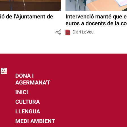
ió de l’Ajuntament de
Intervenció manté que e
euros a docents de la c
Diari LaVeu
DONA I
AGERMANA'T
INICI
CULTURA
LLENGUA
MEDI AMBIENT