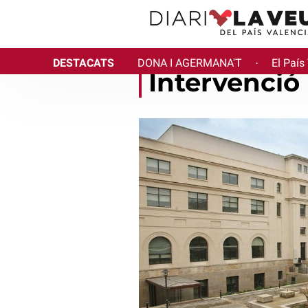
DESTACATS
DONA I AGERMANA'T
El País
·
Intervenció