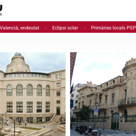
 Valencià, endeutat
Eclipsi solar
Primàries locals PS
·
·