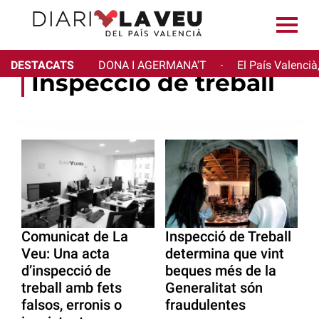
DESTACATS
DONA I AGERMANA'T
El País Valencià
·
Inspecció de treball
Comunicat de La
Inspecció de Treball
Veu: Una acta
determina que vint
d’inspecció de
beques més de la
treball amb fets
Generalitat són
falsos, erronis o
fraudulentes