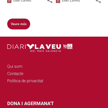
Diari LaVeu
Diari LaVeu
Veure més
Qui som
Contacte
Política de privacitat
DONA I AGERMANA'T