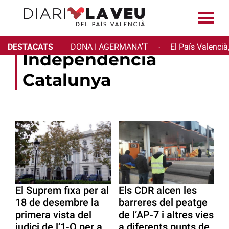
DESTACATS
DONA I AGERMANA'T
El País Valencià
·
Independència
Catalunya
El Suprem fixa per al
Els CDR alcen les
18 de desembre la
barreres del peatge
primera vista del
de l’AP-7 i altres vies
judici de l’1-O per a
a diferents punts de