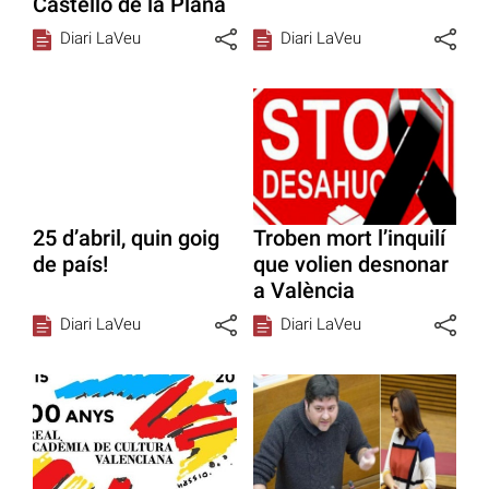
Castelló de la Plana
Diari LaVeu
Diari LaVeu
25 d’abril, quin goig
Troben mort l’inquilí
de país!
que volien desnonar
a València
Diari LaVeu
Diari LaVeu