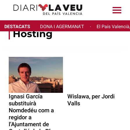
DESTACATS
DONA I AGERMANA'T
El País Valencià
·
Hosting
Ignasi García
Wislawa, per Jordi
substituirà
Valls
Nomdedéu com a
regidor a
l’Ajuntament de