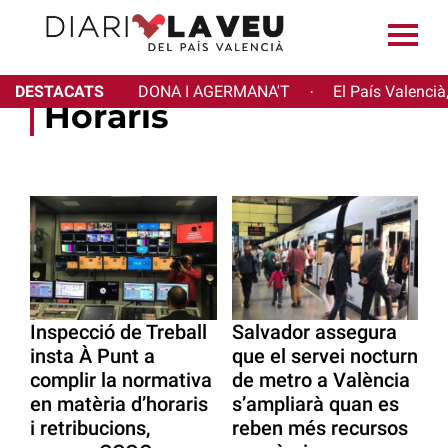
DESTACATS
DONA I AGERMANA'T
El País Valencià
·
Horaris
Inspecció de Treball
Salvador assegura
insta À Punt a
que el servei nocturn
complir la normativa
de metro a València
en matèria d’horaris
s’ampliarà quan es
i retribucions,
reben més recursos