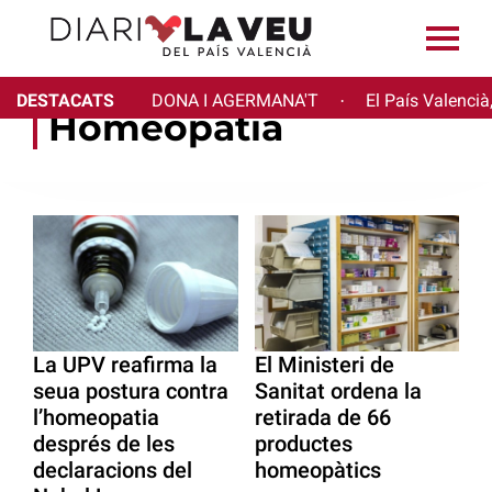
DESTACATS
DONA I AGERMANA'T
El País Valencià
·
Homeopatia
La UPV reafirma la
El Ministeri de
seua postura contra
Sanitat ordena la
l’homeopatia
retirada de 66
després de les
productes
declaracions del
homeopàtics