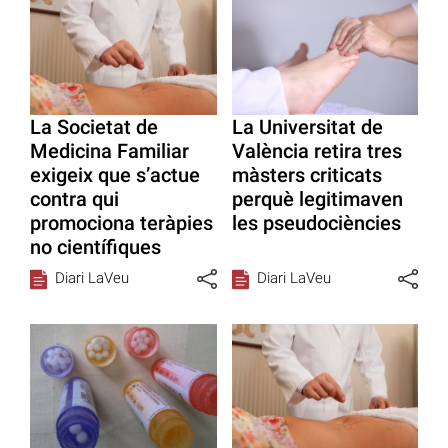
La Societat de
La Universitat de
Medicina Familiar
València retira tres
exigeix que s’actue
màsters criticats
contra qui
perquè legitimaven
promociona teràpies
les pseudociències
no científiques
Diari LaVeu
Diari LaVeu