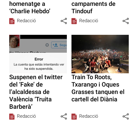
homenatge a
campaments de
‘Charlie Hebdo’
Tindouf
Redacció
Redacció
Suspenen el twitter
Train To Roots,
del ‘Fake’ de
Txarango i Oques
l’alcaldessa de
Grasses tanquen el
València ‘Truita
cartell del Diània
Barberà’
Redacció
Redacció