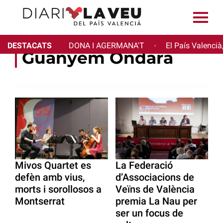
DESTACATS
DONA I AGERMANA'T
El País Valencià
·
Guanyem Ondara
Mivos Quartet es
La Federació
defèn amb vius,
d’Associacions de
morts i sorollosos a
Veïns de València
Montserrat
premia La Nau per
ser un focus de