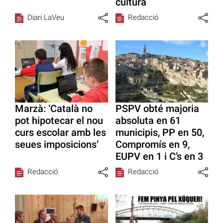
cultura
Diari LaVeu
Redacció
Marzà: ‘Català no
PSPV obté majoria
pot hipotecar el nou
absoluta en 61
curs escolar amb les
municipis, PP en 50,
seues imposicions’
Compromís en 9,
EUPV en 1 i C’s en 3
Redacció
Redacció