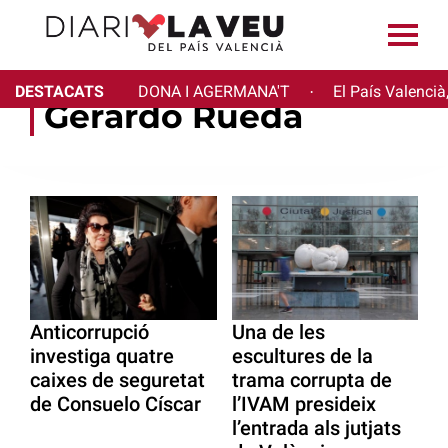
DESTACATS
DONA I AGERMANA'T
El País Valencià
·
Gerardo Rueda
Anticorrupció
Una de les
investiga quatre
escultures de la
caixes de seguretat
trama corrupta de
de Consuelo Císcar
l’IVAM presideix
l’entrada als jutjats