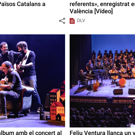
Països Catalans a
referents», enregistrat e
València [Vídeo]
DLV
àlbum amb el concert al
Feliu Ventura llança un vi