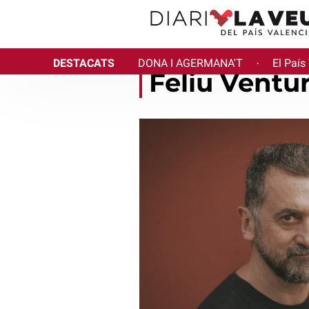
DESTACATS
DONA I AGERMANA'T
El País
·
Feliu Ventu