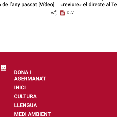
 de l’any passat [Vídeo]
«reviure» el directe al T
DLV
DONA I
AGERMANA'T
INICI
CULTURA
LLENGUA
MEDI AMBIENT