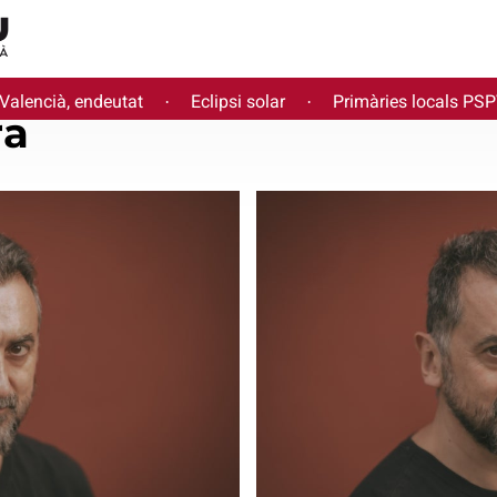
 Valencià, endeutat
Eclipsi solar
Primàries locals PS
·
·
ra