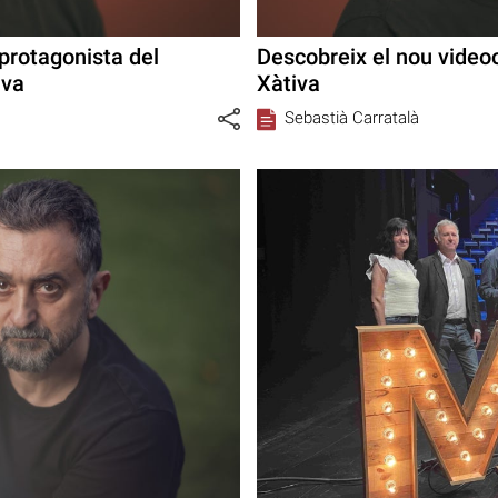
 protagonista del
Descobreix el nou videoc
iva
Xàtiva
Sebastià Carratalà