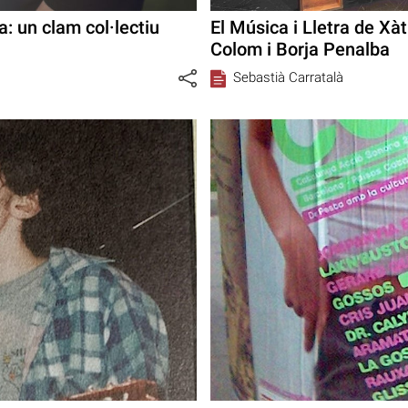
: un clam col·lectiu
El Música i Lletra de Xà
Colom i Borja Penalba
Sebastià Carratalà