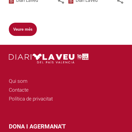
Diari LaVeu
Diari LaVeu
Veure més
Qui som
Contacte
Política de privacitat
DONA I AGERMANA'T