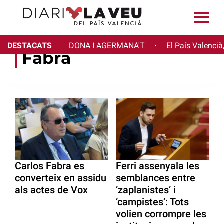
DESTACATS
DONA I AGERMANA'T
El País Valencià
·
Fabra
Carlos Fabra es
Ferri assenyala les
converteix en assidu
semblances entre
als actes de Vox
‘zaplanistes’ i
‘campistes’: Tots
volien corrompre les