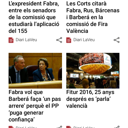
L’expresident Fabra,
Les Corts citarà
entre els senadors
Fabra, Rus, Bárcenas
de la comissió que
i Barberá en la
estudiarà l’aplicació
comissió de Fira
del 155
València
Diari LaVeu
Diari LaVeu
Fabra vol que
Fitur 2016, 25 anys
Barberá faça ‘un pas
després es ‘parla’
arrere’ perquè el PP
valencià
‘puga generar
confiança’