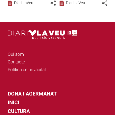
Diari LaVeu
Diari LaVeu
Qui som
Contacte
Política de privacitat
DONA I AGERMANA'T
INICI
CULTURA