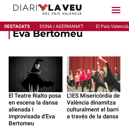
DESTACATS
DONA I AGERMANA'T
El País Valencià
·
Eva Bertomeu
El Teatre Rialto posa
L’IES Misericòrdia de
en escena la dansa
València dinamitza
alienada i
culturalment el barri
improvisada d’Eva
a través de la dansa
Bertomeu