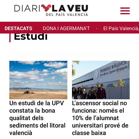
DESTACATS
DONA I AGERMANA'T
El País Valencià
·
Estudi
Un estudi de la UPV
L’ascensor social no
constata la bona
funciona: només el
qualitat dels
10% de l’alumnat
sediments del litoral
universitari prové de
valencià
classe baixa