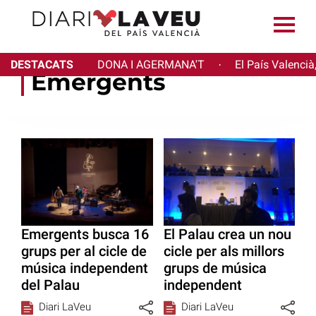
DESTACATS
DONA I AGERMANA'T
El País Valencià
·
Emergents
Emergents busca 16
El Palau crea un nou
grups per al cicle de
cicle per als millors
música independent
grups de música
del Palau
independent
Diari LaVeu
Diari LaVeu