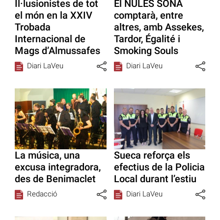
Il·lusionistes de tot
El NULES SONA
el món en la XXIV
comptarà, entre
Trobada
altres, amb Assekes,
Internacional de
Tardor, Égalité i
Mags d’Almussafes
Smoking Souls
Diari LaVeu
Diari LaVeu
La música, una
Sueca reforça els
excusa integradora,
efectius de la Policia
des de Benimaclet
Local durant l’estiu
Redacció
Diari LaVeu