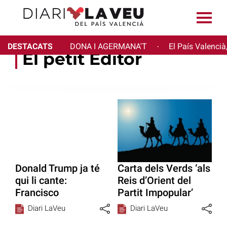
DESTACATS
DONA I AGERMANA'T
El País Valencià
·
El petit Editor
Donald Trump ja té
Carta dels Verds ‘als
qui li cante:
Reis d’Orient del
Francisco
Partit Impopular’
Diari LaVeu
Diari LaVeu