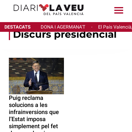
DESTACATS
DONA I AGERMANA'T
El País Valencià
·
Discurs presidencial
Puig reclama
solucions a les
infrainversions que
l’Estat imposa
simplement pel fet