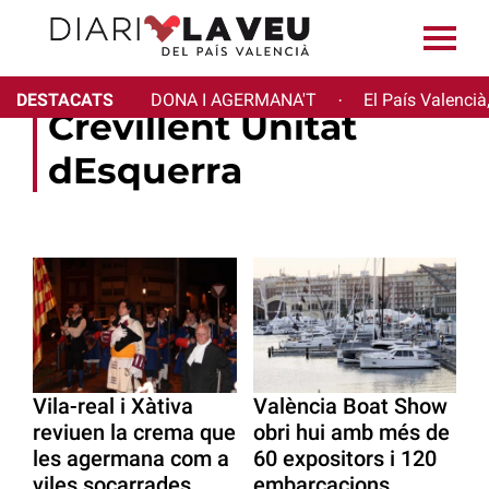
DESTACATS
DONA I AGERMANA'T
El País Valencià
·
Crevillent Unitat
dEsquerra
Vila-real i Xàtiva
València Boat Show
reviuen la crema que
obri hui amb més de
les agermana com a
60 expositors i 120
viles socarrades
embarcacions