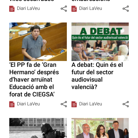
Diari LaVeu
Diari LaVeu
‘El PP fa de ‘Gran
A debat: Quin és el
Hermano’ després
futur del sector
d’haver arruïnat
audiovisual
Educació amb el
valencià?
forat de CIEGSA’
Diari LaVeu
Diari LaVeu