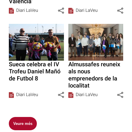
Valencià’
Diari LaVeu
Diari LaVeu
Sueca celebra el IV
Almussafes reuneix
Trofeu Daniel Mañó
als nous
de Futbol 8
emprenedors de la
localitat
Diari LaVeu
Diari LaVeu
Veure més