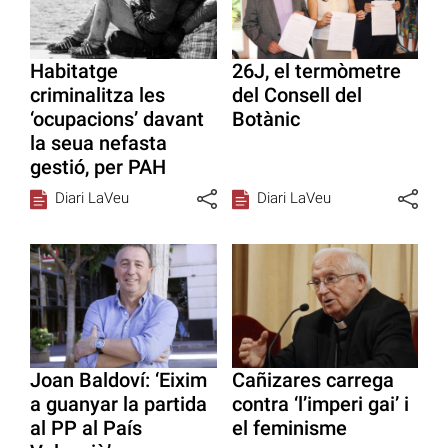
Habitatge
26J, el termòmetre
criminalitza les
del Consell del
‘ocupacions’ davant
Botànic
la seua nefasta
gestió, per PAH
Diari LaVeu
Diari LaVeu
Joan Baldoví: ‘Eixim
Cañizares carrega
a guanyar la partida
contra ‘l’imperi gai’ i
al PP al País
el feminisme