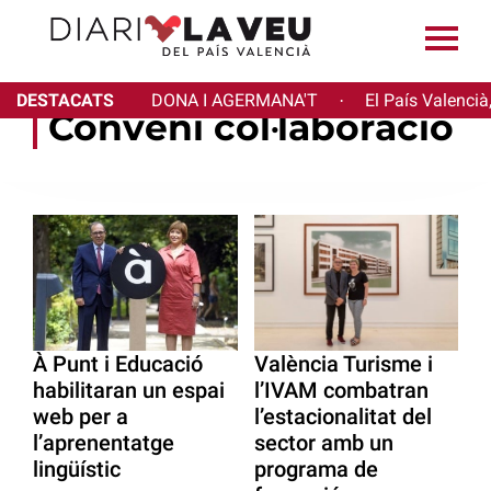
DESTACATS
DONA I AGERMANA'T
El País Valencià
·
Conveni col·laboració
À Punt i Educació
València Turisme i
habilitaran un espai
l’IVAM combatran
web per a
l’estacionalitat del
l’aprenentatge
sector amb un
lingüístic
programa de