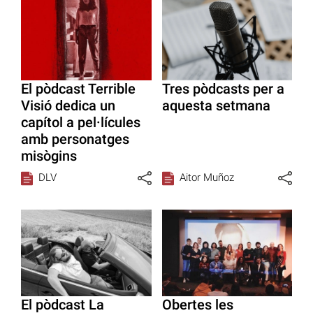
El pòdcast Terrible
Tres pòdcasts per a
Visió dedica un
aquesta setmana
capítol a pel·lícules
amb personatges
misògins
DLV
Aitor Muñoz
El pòdcast La
Obertes les