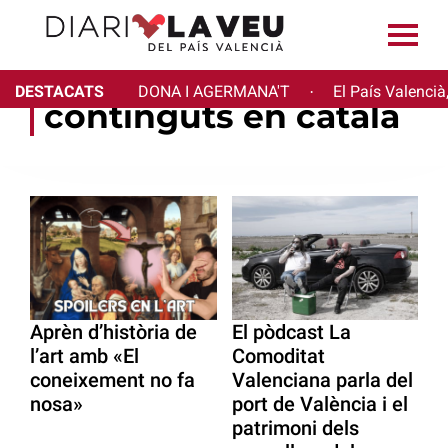
DESTACATS
DONA I AGERMANA'T
El País Valencià
·
continguts en català
Aprèn d’història de
El pòdcast La
l’art amb «El
Comoditat
coneixement no fa
Valenciana parla del
nosa»
port de València i el
patrimoni dels