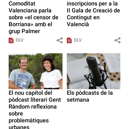
Comoditat
inscripcions per a la
Valenciana parla
II Gala de Creació de
sobre «el censor de
Contingut en
Borriana» amb el
Valencià
grup Palmer
DLV
DLV
El nou capítol del
Els pòdcasts de la
pòdcast literari Gent
setmana
Ràndom reflexiona
sobre
problemàtiques
urbanes