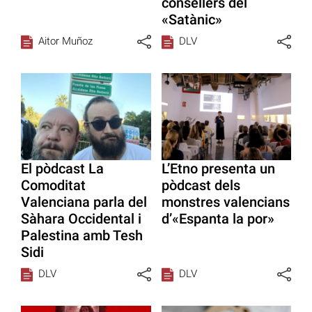
consellers del
«Satànic»
Aitor Muñoz
DLV
El pòdcast La
L’Etno presenta un
Comoditat
pòdcast dels
Valenciana parla del
monstres valencians
Sàhara Occidental i
d’«Espanta la por»
Palestina amb Tesh
Sidi
DLV
DLV