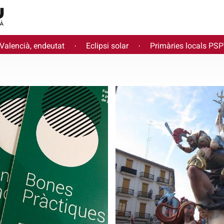
 Valencià, endeutat
Eclipsi solar
Primàries locals PS
·
·