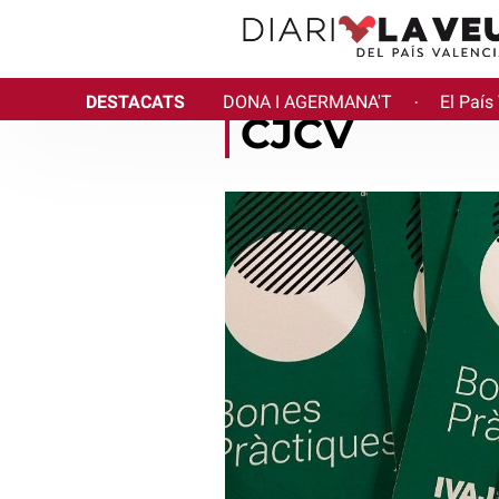
DESTACATS
DONA I AGERMANA'T
El País
·
CJCV