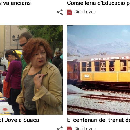
s valencians
Conselleria d’Educació p
Diari LaVeu
sal Jove a Sueca
El centenari del trenet 
Diari LaVeu