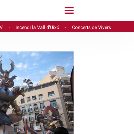
PV
Incendi la Vall d'Uixó
Concerts de Vivers
·
·