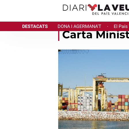
DESTACATS
DONA I AGERMANA'T
El País
·
Carta Minist