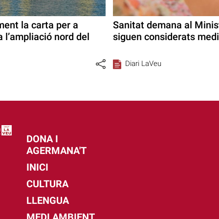
ment la carta per a
Sanitat demana al Minis
 l’ampliació nord del
siguen considerats med
Diari LaVeu
DONA I
AGERMANA'T
INICI
CULTURA
LLENGUA
MEDI AMBIENT