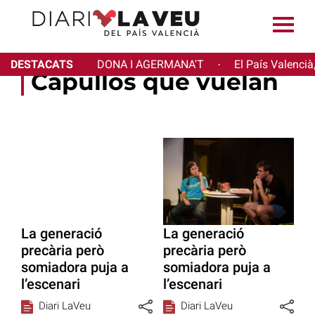
DESTACATS
DONA I AGERMANA'T
El País Valencià
·
Capullos que vuelan
La generació
La generació
precària però
precària però
somiadora puja a
somiadora puja a
l’escenari
l’escenari
Diari LaVeu
Diari LaVeu