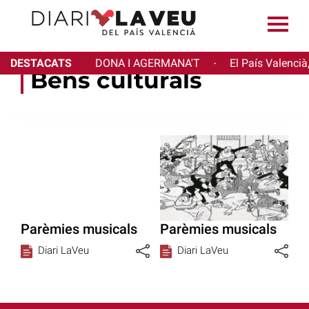
DESTACATS
DONA I AGERMANA'T
El País Valencià
·
Béns culturals
Parèmies musicals
Parèmies musicals
Diari LaVeu
Diari LaVeu