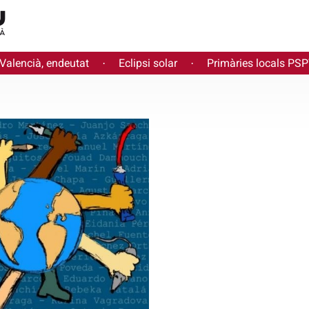
 Valencià, endeutat
Eclipsi solar
Primàries locals PS
·
·