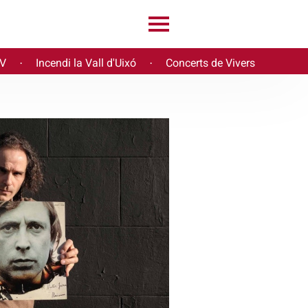
PV
Incendi la Vall d'Uixó
Concerts de Vivers
·
·