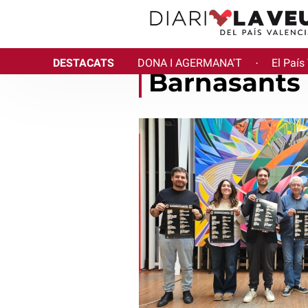
DESTACATS
DONA I AGERMANA'T
El País
·
Barnasants