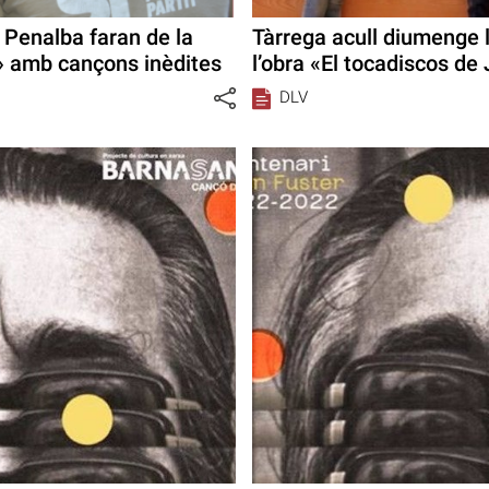
 Penalba faran de la
Tàrrega acull diumenge 
» amb cançons inèdites
l’obra «El tocadiscos de
DLV