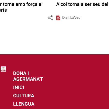
r torna amb força al
Alcoi torna a ser seu d
rts
Diari LaVeu
DONA I
AGERMANA'T
INICI
CULTURA
LLENGUA