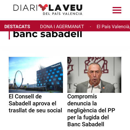
DESTACATS
DONA I AGERMANA'T
El País Valencià
·
banc sabadell
El Consell de
Compromís
Sabadell aprova el
denuncia la
trasllat de seu social
negligència del PP
per la fugida del
Banc Sabadell