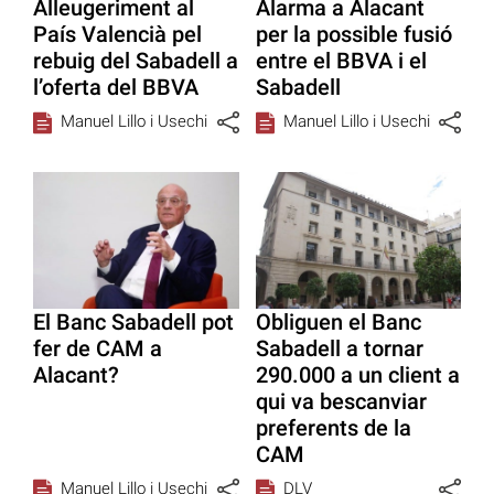
Alleugeriment al
Alarma a Alacant
País Valencià pel
per la possible fusió
rebuig del Sabadell a
entre el BBVA i el
l’oferta del BBVA
Sabadell
Manuel Lillo i Usechi
Manuel Lillo i Usechi
El Banc Sabadell pot
Obliguen el Banc
fer de CAM a
Sabadell a tornar
Alacant?
290.000 a un client a
qui va bescanviar
preferents de la
CAM
Manuel Lillo i Usechi
DLV