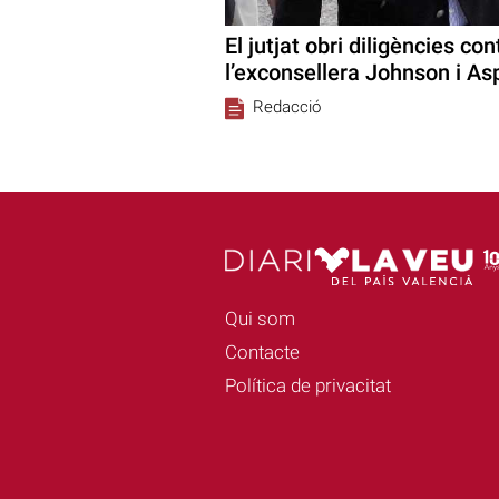
El jutjat obri diligències co
l’exconsellera Johnson i As
Redacció
Qui som
Contacte
Política de privacitat