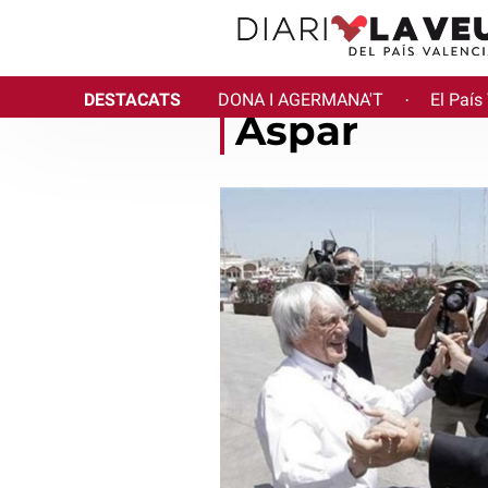
DESTACATS
DONA I AGERMANA'T
El País
·
Aspar