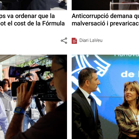
s va ordenar que la
Anticorrupció demana q
ot el cost de la Fórmula
malversació i prevaricac
Diari LaVeu