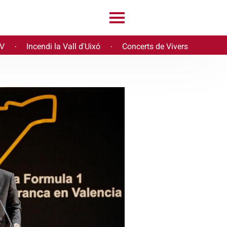
PV
Incendi la Vall d'Uixó
Concerts de Vivers
·
·