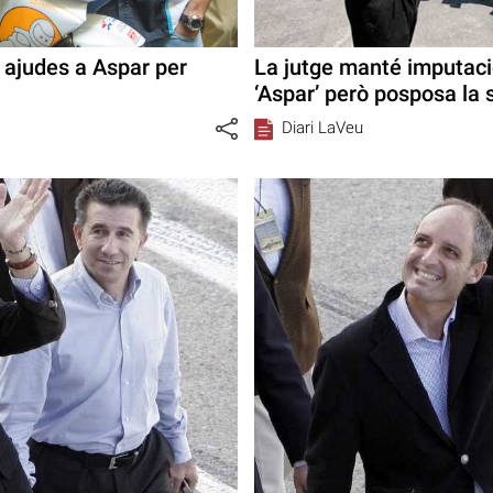
s ajudes a Aspar per
La jutge manté imputac
‘Aspar’ però posposa la 
Diari LaVeu