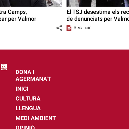
ntra Camps,
El TSJ desestima els rec
par per Valmor
de denunciats per Valm
Redacció
DONA I
AGERMANA'T
INICI
CULTURA
LLENGUA
MEDI AMBIENT
OPINIÓ