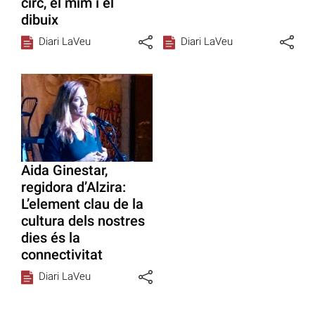
circ, el mim i el
dibuix
Diari LaVeu
Diari LaVeu
Aida Ginestar,
regidora d’Alzira:
L’element clau de la
cultura dels nostres
dies és la
connectivitat
Diari LaVeu