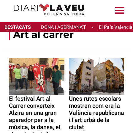
DESTACATS
DONA I AGERMANA'T
El País Valencià
·
Art al carrer
El festival Art al
Unes rutes escolars
Carrer converteix
mostren com era la
Alzira en una gran
València republicana
aparador per a la
i l’art urbà de la
música, la dansa, el
ciutat