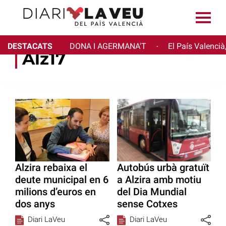
DESTACATS
DONA I AGERMANA'T
El País Valencià
·
Alz17
Alzira rebaixa el
Autobús urbà gratuït
deute municipal en 6
a Alzira amb motiu
milions d’euros en
del Dia Mundial
dos anys
sense Cotxes
Diari LaVeu
Diari LaVeu