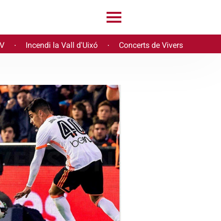
PV
Incendi la Vall d'Uixó
Concerts de Vivers
·
·