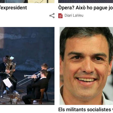
l’expresident
Òpera? Això ho pague jo
Diari LaVeu
Els militants socialistes