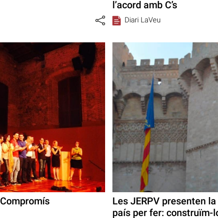
l’acord amb C’s
Diari LaVeu
 i Compromís
Les JERPV presenten la
país per fer: construïm-lo