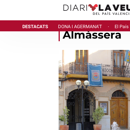
DESTACATS
DONA I AGERMANA'T
El País
·
Almàssera