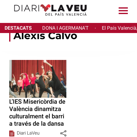
DESTACATS
DONA I AGERMANA'T
El País Valencià
·
Alexis Calvo
L’IES Misericòrdia de
València dinamitza
culturalment el barri
a través de la dansa
Diari LaVeu